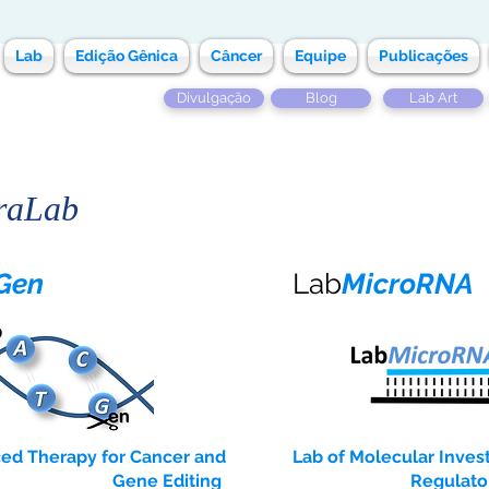
Lab
Edição Gênica
Câncer
Equipe
Publicações
Divulgação
Blog
Lab Art
raLab
Gen
Lab
MicroRNA
ed Therapy for Cancer and
Lab of Molecular Inves
Gene Editing
Regulato