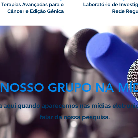
e
Terapias Avançadas para o
Laboratório de
Investi
Câncer e Edição Gênica
Rede Regul
NOSSO GRUPO NA MÍ
a aqui quando aparecemos nas mídias eletroni
falar da nossa pesquisa.