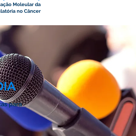
gação Moleular da
atória no Câncer
DIA
cas para