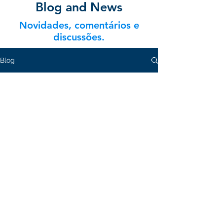
Blog and News
Novidades, comentários e
discussões.
Blog
cesarfuziwara
16 de fev.
2 min de leitura
Nova terapia para anemia
falciforme e Beta-talassemia
com CRISPR/Cas9
O Casgevy (exagamglogene autotemcel) é a
primeira terapia gênica baseada em edição
gênica com CRISPR/Cas9 para tratar pessoas
com 12 anos ou mais com anemia falciforme
(com crises vaso-oclusivas frequentes) e β-
talassemia dependente de transfusão aprovada